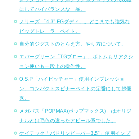
にしてハイバランスな一品。
ノリーズ 「4.3" FGダディ」。どこまでも強気な
ビッグトレーラーベイト。
自分的ジグストのとらえ方、やり方について。
エバーグリーン「TGブロー」。ボトムもリアクシ
ョン使いも一段上の操作性。
O.S.P「ハイピッチャー」使用インプレッショ
ン。コンパクトスピナーベイトの定番にして超優
秀。
メガバス「POPMAX(ポップマックス)」はオリジ
ナルとは毛色の違ったアピール系でした。
ケイテック「パドリンビーバー3.5″」使用インプ