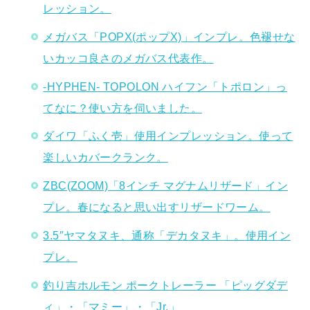
レッション。
メガバス「POPX(ポップX)」インプレ。色褪せな
いカッコ良さのメガバス代表作。
-HYPHEN- TOPOLON ハイフン「トポロン」っ
てなに？使い方を伺いました。
ダイワ「ふく壱」使用インプレッション。使って
楽しいカバークランク。
ZBC(ZOOM)「8インチ マグナムリザード」イン
プレ。春になると思い出すリザードワーム。
3.5″ヤマタヌキ、通称「デカタヌキ」。使用イン
プレ。
釣り吉ホルモン ポークトレーラー 「ピッグダデ
ィ」・「マミー」・「Jr.」