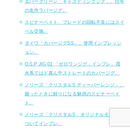
エバーグリーン「キャスティングジグ」。往年
の名作ラバージグ。
スピナーベイト、ブレードの回転不良にはスイ
ベル交換。
ダイワ「カバージグSS」。使用インプレッシ
ョン。
O.S.P JIG 01 「ゼロワンジグ」インプレ。霞
水系ではド真ん中ストレートのカバージグ。
ノリーズ「クリスタルS ディーパーレンジ」。
困ったときに頼りになる魅惑のスピナーベイ
ト。
ノリーズ「クリスタルS」オリジナルモデルに
ついてインプレ。