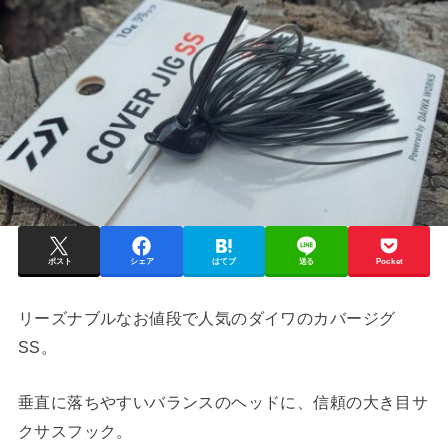
ポスト
シェア
はてブ
送る
Pocket
リーズナブルなお値段で人気のダイワのカバージグ
SS。
垂直に落ちやすいバランスのヘッドに、信頼の大き目サ
クサスフック。