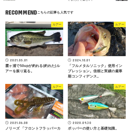
RECOMMEND
ルアー
ルアー
2021.05.01
2024.10.01
霞ヶ浦で50upが釣れる(釣れた)ル
「フルメタルソニック」使用イン
アーを振り返る。
プレッション。信頼と実績の厳寒
期コンフィデンス。
ルアー
ルアー
2021.06.08
2020.09.30
ノリーズ 「フロントフラッパーカ
ポッパーの使い方と基礎知識。