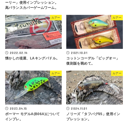
ーリー」使用インプレッション。
高バランスカバーゲームワーム。
ルアー
ルアー
2022.02.14
2021.10.01
懐かしの堤屋、LAキングパドル。
コットンコーデル「ビッグオー」
復刻版を眺めて。
ルアー
ルアー
2023.04.15
2024.11.01
ボーマー モデルA(B06A)について
ノリーズ「タフバグ65」使用イン
インプレ。
プレッション。