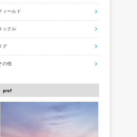
フィールド
タックル
リグ
その他
prof