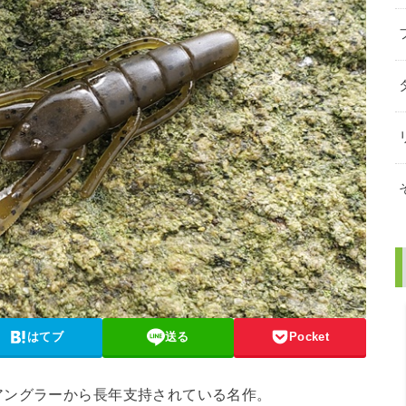
はてブ
送る
Pocket
アングラーから長年支持されている名作。