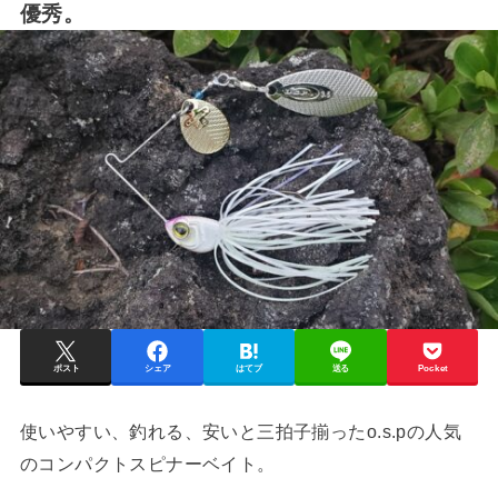
優秀。
ポスト
シェア
はてブ
送る
Pocket
使いやすい、釣れる、安いと三拍子揃ったo.s.pの人気
のコンパクトスピナーベイト。