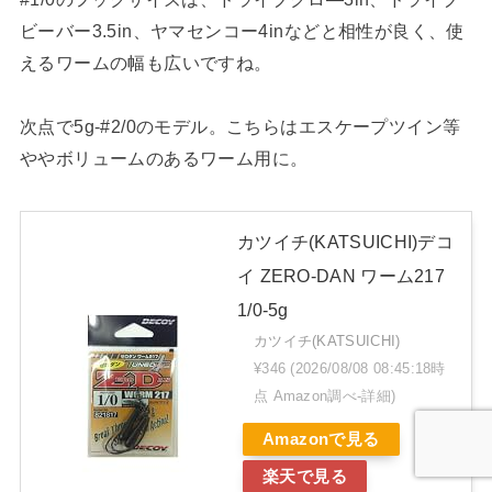
ビーバー3.5in、ヤマセンコー4inなどと相性が良く、使
えるワームの幅も広いですね。
次点で5g-#2/0のモデル。こちらはエスケープツイン等
ややボリュームのあるワーム用に。
カツイチ(KATSUICHI)デコ
イ ZERO-DAN ワーム217
1/0-5g
カツイチ(KATSUICHI)
¥346
(2026/08/08 08:45:18時
点 Amazon調べ-
詳細)
Amazonで見る
楽天で見る