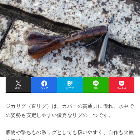
ポスト
シェア
はてブ
送る
Pocket
ジカリグ（直リグ）は、カバーの貫通力に優れ、水中で
の姿勢も安定しやすい優秀なリグの一つです。
底物や撃ちもの系リグとしても扱いやすく、自作も比較