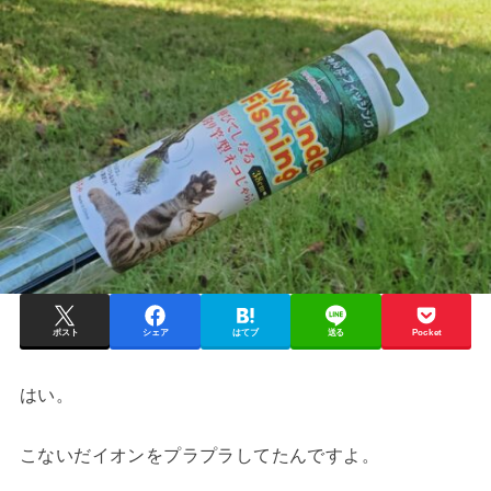
ポスト
シェア
はてブ
送る
Pocket
はい。
こないだイオンをプラプラしてたんですよ。