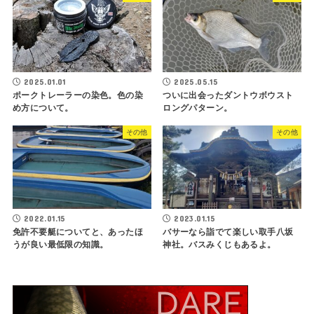
2025.01.01
2025.05.15
ポークトレーラーの染色。色の染
ついに出会ったダントウボウスト
め方について。
ロングパターン。
その他
その他
2022.01.15
2023.01.15
免許不要艇についてと、あったほ
バサーなら詣でて楽しい取手八坂
うが良い最低限の知識。
神社。バスみくじもあるよ。