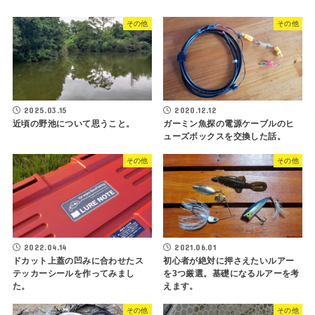
その他
その他
2025.03.15
2020.12.12
近頃の野池について思うこと。
ガーミン魚探の電源ケーブルのヒ
ューズボックスを交換した話。
その他
その他
2022.04.14
2021.06.01
ドカット上蓋の凹みに合わせたス
初心者が絶対に押さえたいルアー
テッカーシールを作ってみまし
を3つ厳選。基礎になるルアーを考
た。
えます。
その他
その他