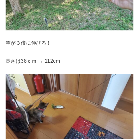
竿が３倍に伸びる！
長さは38ｃｍ → 112cm