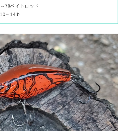
～7ftベイトロッド
0～14lb