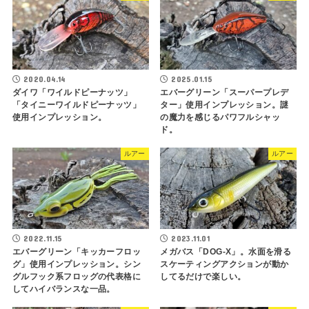
2020.04.14
2025.01.15
ダイワ「ワイルドピーナッツ」
エバーグリーン「スーパープレデ
「タイニーワイルドピーナッツ」
ター」使用インプレッション。謎
使用インプレッション。
の魔力を感じるパワフルシャッ
ド。
ルアー
ルアー
2022.11.15
2023.11.01
エバーグリーン「キッカーフロッ
メガバス「DOG-X」。水面を滑る
グ」使用インプレッション。シン
スケーティングアクションが動か
グルフック系フロッグの代表格に
してるだけで楽しい。
してハイバランスな一品。