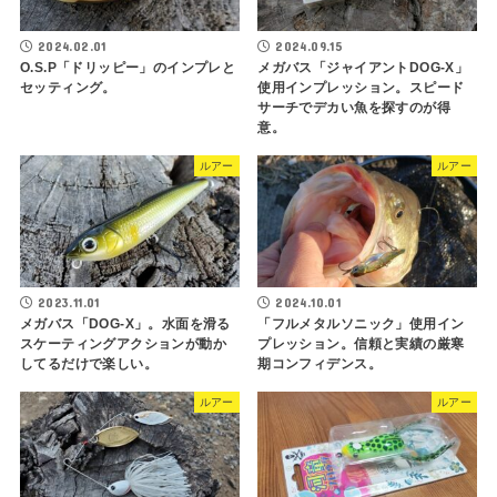
2024.02.01
2024.09.15
O.S.P「ドリッピー」のインプレと
メガバス「ジャイアントDOG-X」
セッティング。
使用インプレッション。スピード
サーチでデカい魚を探すのが得
意。
ルアー
ルアー
2023.11.01
2024.10.01
メガバス「DOG-X」。水面を滑る
「フルメタルソニック」使用イン
スケーティングアクションが動か
プレッション。信頼と実績の厳寒
してるだけで楽しい。
期コンフィデンス。
ルアー
ルアー