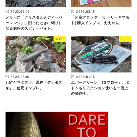
2023.09.01
2022.03.18
ノリーズ「クリスタルS ディーパ
「河童フロッグ」(ゲーリーヤマモ
ーレンジ」。困ったときに頼りに
ト) 購入インプレ。ええやん。
なる魅惑のスピナーベイト。
ルアー
ルアー
2022.04.18
2022.09.15
3.5″ヤマタヌキ、通称「デカタヌ
エバーグリーン「TGブロー」。ボ
キ」。使用インプレ。
トムもリアクション使いも一段上
の操作性。